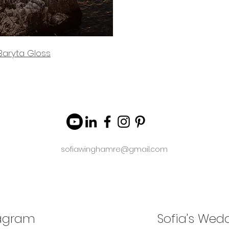
Baryta Gloss
sofiawinghamre@gmail.com
tagram
Sofia's Wed