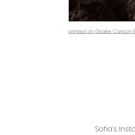
printed on Giclée Canson 
Sofia's Ins